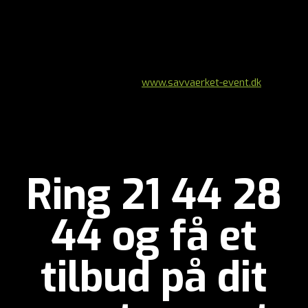
gæster og 1.500 konferencegæster.
De rustikke og meget hyggelige lokaler giver os en fantastisk
mulighed for, at afholde alle former for events i egne rammer
og til særdeles konkurrencedygtige priser.
Læs mere om Savvaerket på
www.savvaerket-event.dk
Ring 21 44 28
44 og få et
tilbud på dit