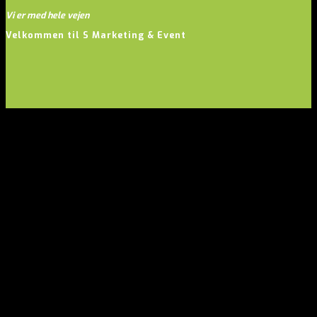
Vi er med hele vejen
Velkommen til S Marketing & Event
Events
Firmafester
Seminarer