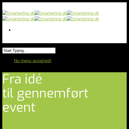
No menu assigned!
Fra idé
til gennemført
event